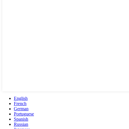
English
French
German
Portuguese
Spanish
Russian