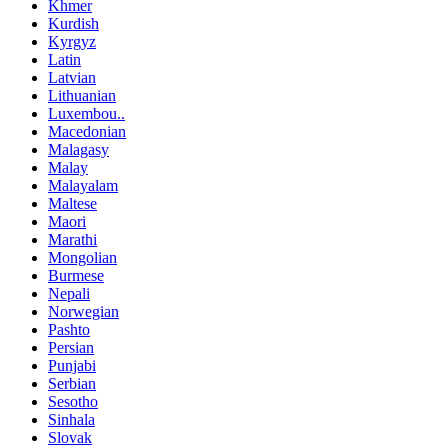
Khmer
Kurdish
Kyrgyz
Latin
Latvian
Lithuanian
Luxembou..
Macedonian
Malagasy
Malay
Malayalam
Maltese
Maori
Marathi
Mongolian
Burmese
Nepali
Norwegian
Pashto
Persian
Punjabi
Serbian
Sesotho
Sinhala
Slovak