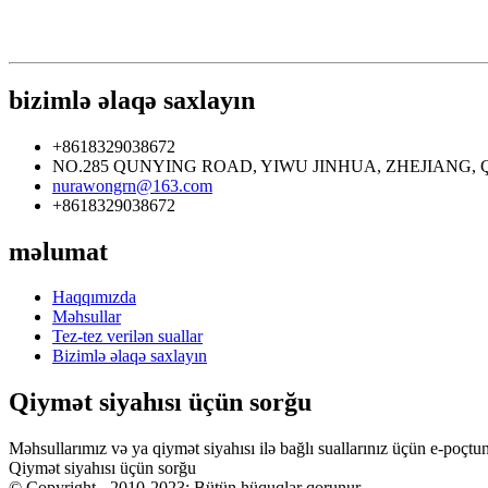
bizimlə əlaqə saxlayın
+8618329038672
NO.285 QUNYING ROAD, YIWU JINHUA, ZHEJIANG, 
nurawongrn@163.com
+8618329038672
məlumat
Haqqımızda
Məhsullar
Tez-tez verilən suallar
Bizimlə əlaqə saxlayın
Qiymət siyahısı üçün sorğu
Məhsullarımız və ya qiymət siyahısı ilə bağlı suallarınız üçün e-poçtu
Qiymət siyahısı üçün sorğu
© Copyright - 2010-2023: Bütün hüquqlar qorunur.