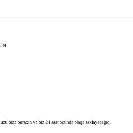
ÇİN
nuzu bizə buraxın və biz 24 saat ərzində əlaqə saxlayacağıq.