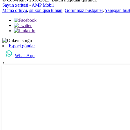
Saytın xəritəsi
-
AMP Mobil
Məmə örtüyü
,
silikon qısa tuman
,
Görünməz büstqalter
,
Yapışqan büst
E-poçt göndər
WhatsApp
x