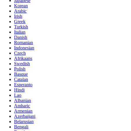
Japanese
Korean
Arabic
Irish
Greek
Turkish
Italian
Danish
Romanian
Indonesian
Czech
Afrikaans
Swedish
Polish
Basque
Catalan
Esperanto
Hindi
Lao
Albanian
Amharic
Armenian
Azerbaijani
Belarusian
Bengali