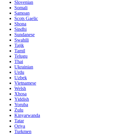
Slovenian
Somali
Samoan
Scots Gaelic
Shona
Sindhi
Sundanese
Swahili
Tajik
Tamil
Telugu
Thai
Ukrainian
Urdu
Uzbek
Vietnamese
Welsh
Xhosa
Yiddish
Yoruba
Zulu
Kinyarwanda
Tatar
Oriya
Turkmen