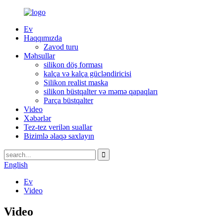
Ev
Haqqımızda
Zavod turu
Məhsullar
silikon döş forması
kalça və kalça gücləndiricisi
Silikon realist maska
silikon büstqalter və məmə qapaqları
Parça büstqalter
Video
Xəbərlər
Tez-tez verilən suallar
Bizimlə əlaqə saxlayın
English
Ev
Video
Video