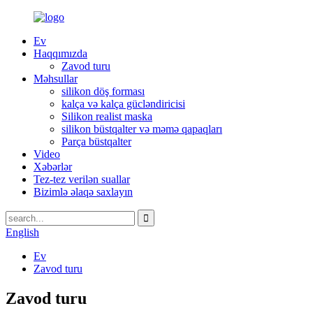
Ev
Haqqımızda
Zavod turu
Məhsullar
silikon döş forması
kalça və kalça gücləndiricisi
Silikon realist maska
silikon büstqalter və məmə qapaqları
Parça büstqalter
Video
Xəbərlər
Tez-tez verilən suallar
Bizimlə əlaqə saxlayın
English
Ev
Zavod turu
Zavod turu