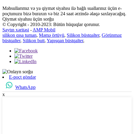
Məhsullarımız və ya qiymət siyahısı ilə bağlı suallarınız üçün e-
poçtunuzu bizə buraxın və biz 24 saat ərzində əlaqə saxlayacağıq.
Qiymət siyahısı üçün sorğu
© Copyright - 2010-2023: Bütün hüquqlar qorunur.
Saytın xəritəsi
-
AMP Mobil
silikon qısa tuman
,
Məmə örtüyü
,
Silikon büstqalter
,
Görünməz
büstqalter
,
Silikon butt
,
Yapışqan büstqalter
,
E-poçt göndər
WhatsApp
x