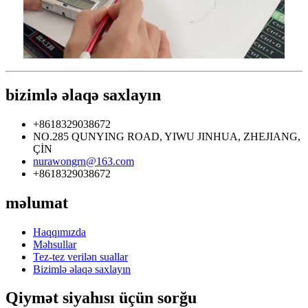
bizimlə əlaqə saxlayın
+8618329038672
NO.285 QUNYING ROAD, YIWU JINHUA, ZHEJIANG,
ÇİN
nurawongrn@163.com
+8618329038672
məlumat
Haqqımızda
Məhsullar
Tez-tez verilən suallar
Bizimlə əlaqə saxlayın
Qiymət siyahısı üçün sorğu