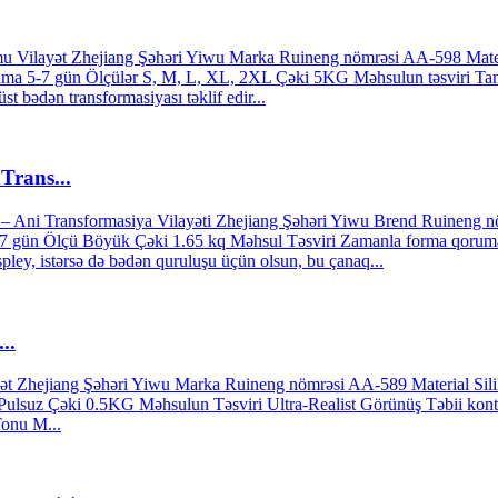
umu Vilayət Zhejiang Şəhəri Yiwu Marka Ruineng nömrəsi AA-598 Materia
ırılma 5-7 gün Ölçülər S, M, L, XL, 2XL Çəki 5KG Məhsulun təsviri 
üst bədən transformasiyası təklif edir...
Trans...
ı – Ani Transformasiya Vilayəti Zhejiang Şəhəri Yiwu Brend Ruineng nö
5-7 gün Ölçü Böyük Çəki 1.65 kq Məhsul Təsviri Zamanla forma qoruma
ospley, istərsə də bədən quruluşu üçün olsun, bu çanaq...
..
yət Zhejiang Şəhəri Yiwu Marka Ruineng nömrəsi AA-589 Material Siliko
lsuz Çəki 0.5KG Məhsulun Təsviri Ultra-Realist Görünüş Təbii konturla
Tonu M...