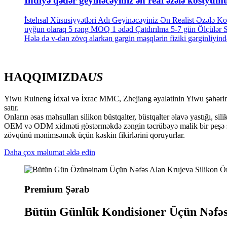
İndiyə qədər geyinəcəyiniz ən real əzələ kostyum
İstehsal Xüsusiyyətləri Adı Geyinəcəyiniz Ən Realist Əzələ K
uyğun olaraq 5 rəng MOQ 1 ədəd Çatdırılma 5-7 gün Ölçülər S,
Hələ də v-dən zövq alarkən gərgin məşqlərin fiziki gərginliyind
HAQQIMIZDA
US
Yiwu Ruineng İdxal və İxrac MMC, Zhejiang əyalətinin Yiwu şəhərində y
satır.
Onların əsas məhsulları silikon büstqalter, büstqalter əlavə yastığı, sil
OEM və ODM xidməti göstərməkdə zəngin təcrübəyə malik bir peşə şirkət
zövqünü mənimsəmək üçün kəskin fikirlərini qoruyurlar.
Daha çox məlumat əldə edin
Premium Şərab
Bütün Günlük Kondisioner Üçün Nəfəs 