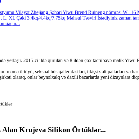
u
ostyumu Vilayət Zhejiang Şəhəri Yiwu Brend Ruineng nömrəsi W-116 Mate
 L, XL Çəki 3.4kq/4.4kq/7.75kq Məhsul Təsviri İstədiyiniz zaman tam
ən qaçın...
erləşir. 2015-ci ildə qurulan və 8 ildən çox təcrübəyə malik Yiwu Ruine
ikon məmə örtüyü, seksual büstqalter dəstləri, tikişsiz alt paltarları və h
i olaraq, onlar beynəlxalq və daxili bazarlarda yeni dizaynlara diqqət
Alan Krujeva Silikon Örtüklər...