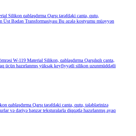
l Silikon qablaşdırma Qarşı tərəfdəki çanta, qutu,
Tam Üst Bədən Transformasiyası Bu əzələ kostyumu müəyyən
mrəsi W-119 Material Silikon, qablaşdırma Qarşılıqlı çanta,
q üçün hazırlanmış yüksək keyfiyyətli silikon uzunmüddətli
n qablaşdırma Qarşı tərəfdəki çanta, qutu, tələblərinizə
r və dəriyə bənzər teksturalarla diqqətlə hazırlanmış ayaq