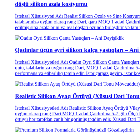
döşlü silikon əzələ kostyumu
İstehsal Xüsusiyyəti Adı Realist Silikon Əzələ və Sinə Kosty
tələblərinizə uyğun olaraq rəng Dəri, qara MOQ 1 ədəd Çatd
edilmiş sinə əzələlərini və real döşləri özündə birləşdirir və tam 
Qadınlar üçün əyri silikon kalça yastıqları – Ani 
İstehsal Xüsusiyyətləri Adı Qadın Əyri Silikon Çanta Yastıqlar
qutu, tələblərinizə uyğun rəng Dəri, MOQ 1 ədəd Çatdırılma 
performans və etibarlılıq təmin edir. İstər çarpaz geyim, istər k
Realistic Silikon Ayaq Örtüyü (Xüsusi Dəri Tonu.
İstehsal Xüsusiyyətləri Adı Realistic Silikon Ayaq Örtüyü Vila
uyğun olaraq rəng Dəri MOQ 1 ədəd Çatdırılma 5-7 gün Ölçü Pu
örtüyü hər tərəfdən canlı bir görünüş təqdim edir. Xüsusi Dəri 