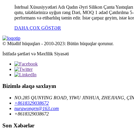
İstehsal Xüsusiyyətləri Adı Qadın Əyri Silikon Çanta Yastıqlar
qutu, tələblərinizə uyğun rəng Dəri, MOQ 1 ədəd Çatdırılma 
performans və etibarlılıq təmin edir. İstər çarpaz geyim, istər k
DAHA ÇOX GÖSTƏR
© Müəllif hüquqları - 2010-2023: Bütün hüquqlar qorunur.
İstifadə şərtləri və Məxfilik Siyasəti
Bizimlə əlaqə saxlayın
NO.285 QUNYING ROAD, YIWU JINHUA, ZHEJIANG, Çİ
+8618329038672
nurawongrn@163.com
+8618329038672
Son Xəbərlər