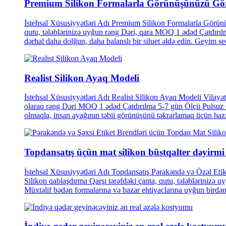
Premium Silikon Formalarla Görünüşünüzü Gözə
İstehsal Xüsusiyyətləri Adı Premium Silikon Formalarla Görün
qutu, tələblərinizə uyğun rəng Dəri, qara MOQ 1 ədəd Çatdırı
dərhal daha dolğun, daha balanslı bir siluet əldə edin. Geyim s
Realist Silikon Ayaq Modeli
İstehsal Xüsusiyyətləri Adı Realist Silikon Ayaq Modeli Vilay
olaraq rəng Dəri MOQ 1 ədəd Çatdırılma 5-7 gün Ölçü Pulsuz Çə
olmaqla, insan ayağının təbii görünüşünü təkrarlamaq üçün hazı
Topdansatış üçün mat silikon büstqalter dəyirmi 
İstehsal Xüsusiyyətləri Adı Topdansatış Pərakəndə və Özəl Et
Silikon qablaşdırma Qarşı tərəfdəki çanta, qutu, tələblərini
Müxtəlif bədən formalarına və bazar ehtiyaclarına uyğun birdə