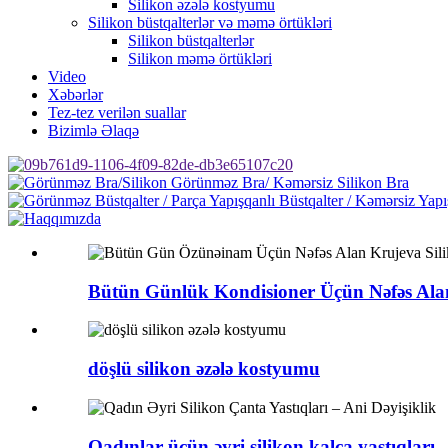
Silikon əzələ kostyumu
Silikon büstqalterlər və məmə örtükləri
Silikon büstqalterlər
Silikon məmə örtükləri
Video
Xəbərlər
Tez-tez verilən suallar
Bizimlə Əlaqə
Bütün Günlük Kondisioner Üçün Nəfəs Alan 
döşlü silikon əzələ kostyumu
Qadınlar üçün əyri silikon kalça yastıqları –