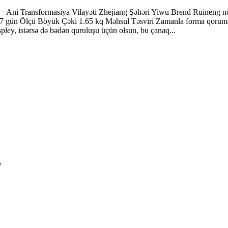
ı – Ani Transformasiya Vilayəti Zhejiang Şəhəri Yiwu Brend Ruineng nö
5-7 gün Ölçü Böyük Çəki 1.65 kq Məhsul Təsviri Zamanla forma qoruma
ospley, istərsə də bədən quruluşu üçün olsun, bu çanaq...
N