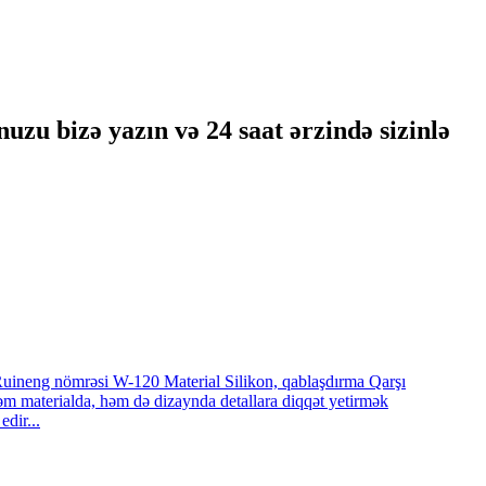
uzu bizə yazın və 24 saat ərzində sizinlə
Ruineng nömrəsi W-120 Material Silikon, qablaşdırma Qarşı
m materialda, həm də dizaynda detallara diqqət yetirmək
dir...