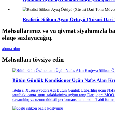
Realistic Silikon Ayaq Örtüyü (Xüsusi Dəri 
Məhsullarımız və ya qiymət siyahımızla bağ
əlaqə saxlayacağıq.
abunə olun
Məhsulları tövsiyə edin
Bütün Günlük Kondisioner Üçün Nəfəs Alan Kruj
İstehsal Xüsusiyyətləri Adı Bütün Günlük Etibarlılıq üçün Nə
tərəfdəki çanta, qutu, tələblərinizə uyğun rəng Dəri, qara MO
davamlılıq və uzunmüddətli performans təmin edir. Təbii forma