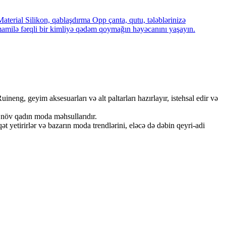
rial Silikon, qablaşdırma Opp çanta, qutu, tələblərinizə
amilə fərqli bir kimliyə qədəm qoymağın həyəcanını yaşayın.
ng, geyim aksesuarları və alt paltarları hazırlayır, istehsal edir və
ər növ qadın moda məhsullarıdır.
 yetirirlər və bazarın moda trendlərini, eləcə də dəbin qeyri-adi