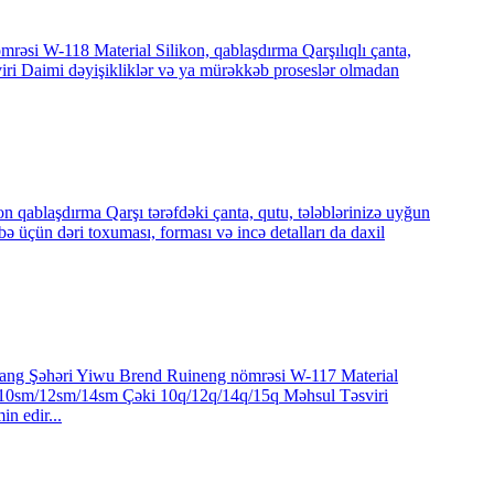
əsi W-118 Material Silikon, qablaşdırma Qarşılıqlı çanta,
iri Daimi dəyişikliklər və ya mürəkkəb proseslər olmadan
 qablaşdırma Qarşı tərəfdəki çanta, qutu, tələblərinizə uyğun
üçün dəri toxuması, forması və incə detalları da daxil
ejiang Şəhəri Yiwu Brend Ruineng nömrəsi W-117 Material
8sm/10sm/12sm/14sm Çəki 10q/12q/14q/15q Məhsul Təsviri
n edir...