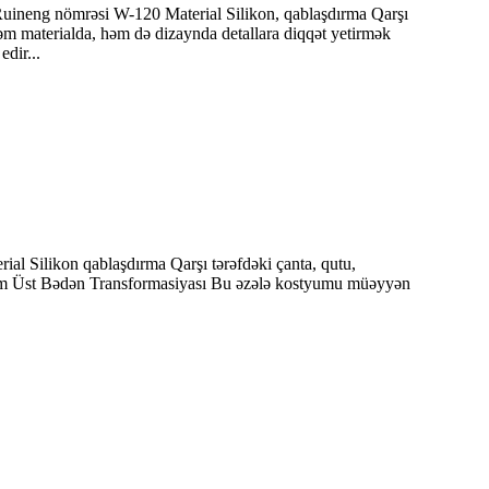
Ruineng nömrəsi W-120 Material Silikon, qablaşdırma Qarşı
m materialda, həm də dizaynda detallara diqqət yetirmək
dir...
l Silikon qablaşdırma Qarşı tərəfdəki çanta, qutu,
Tam Üst Bədən Transformasiyası Bu əzələ kostyumu müəyyən