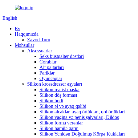
English
Ev
Haqqımızda
Zavod Turu
Məhsullar
Aksessuarlar
Seks büstqalter dəstləri
Corablar
Alt paltarları
Pariklər
Oyuncaqlar
Silikon krossdresser əşyaları
Silikon realist maska
Silikon döş forması
Silikon bodi
Silikon əl və ayaq qəlibi
Silikon əlcəklər, ayaq örtükləri, qol örtükləri
Silikon vagina və penis şalvarları, Dildos
Silikon forma verənlər
Silikon hamilə qarın
Silikon Yenidən Doğulmuş Körpə Kuklaları