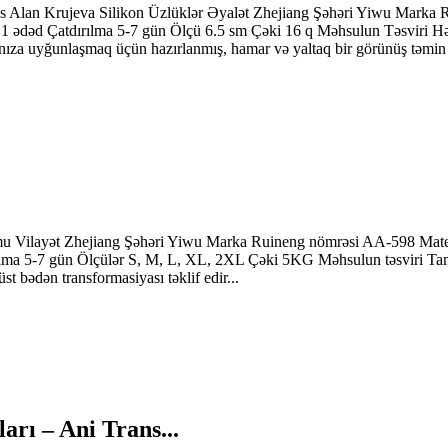
fəs Alan Krujeva Silikon Üzlüklər Əyalət Zhejiang Şəhəri Yiwu Marka 
Q 1 ədəd Çatdırılma 5-7 gün Ölçü 6.5 sm Çəki 16 q Məhsulun Təsviri Hə
nıza uyğunlaşmaq üçün hazırlanmış, hamar və yaltaq bir görünüş təmin e
umu Vilayət Zhejiang Şəhəri Yiwu Marka Ruineng nömrəsi AA-598 Materia
ırılma 5-7 gün Ölçülər S, M, L, XL, 2XL Çəki 5KG Məhsulun təsviri 
üst bədən transformasiyası təklif edir...
arı – Ani Trans...