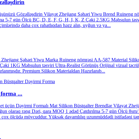
lləşdirin
üşünüzü Gözəlləşdirin Vilayət Zhejiang Şəhəri Yiwu Brend Ruineng nömr
lma 5-7 gün Ölçü BC, D, E, F, G, H, I, K, Z Çəki 2.5KG Məhsulun təsv
eçimlərində daha çox rahatlıqdan həzz alın, uyğun və ya...
ət Zhejiang Şəhəri Yiwu Marka Ruineng nömrəsi AA-587 Material Silikon
ki 1KG Məhsulun təsviri Ultra-Realist Görünüş Orijinal vizual təcrübə 
rlanmışdır. Premium Silikon Materialdan Hazırlanıb...
forma ...
iket üçün Dəyirmi Formalı Mat Silikon Büstqalter Brendlər Vilayət Zh
zə uyğun olaraq rəng Dəri, qara MOQ 1 ədəd Çatdırılma 5-7 gün Ölçü 
n çox ölçüdə mövcuddur. Yüksək davamlılıq uzunmüddətli istifadəni təmi