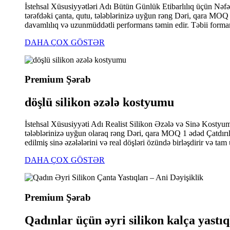
İstehsal Xüsusiyyətləri Adı Bütün Günlük Etibarlılıq üçün Nə
tərəfdəki çanta, qutu, tələblərinizə uyğun rəng Dəri, qara MO
davamlılıq və uzunmüddətli performans təmin edir. Təbii forma
DAHA ÇOX GÖSTƏR
Premium Şərab
döşlü silikon əzələ kostyumu
İstehsal Xüsusiyyəti Adı Realist Silikon Əzələ və Sinə Kosty
tələblərinizə uyğun olaraq rəng Dəri, qara MOQ 1 ədəd Çatd
edilmiş sinə əzələlərini və real döşləri özündə birləşdirir və tam 
DAHA ÇOX GÖSTƏR
Premium Şərab
Qadınlar üçün əyri silikon kalça yastıql