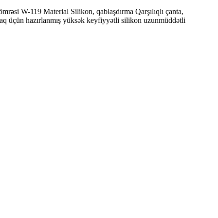
mrəsi W-119 Material Silikon, qablaşdırma Qarşılıqlı çanta,
q üçün hazırlanmış yüksək keyfiyyətli silikon uzunmüddətli