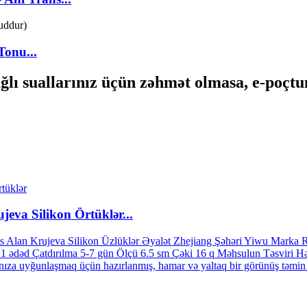
Tonu...
lı suallarınız üçün zəhmət olmasa, e-poçtun
eva Silikon Örtüklər...
fəs Alan Krujeva Silikon Üzlüklər Əyalət Zhejiang Şəhəri Yiwu Marka 
Q 1 ədəd Çatdırılma 5-7 gün Ölçü 6.5 sm Çəki 16 q Məhsulun Təsviri Hə
nıza uyğunlaşmaq üçün hazırlanmış, hamar və yaltaq bir görünüş təmin e