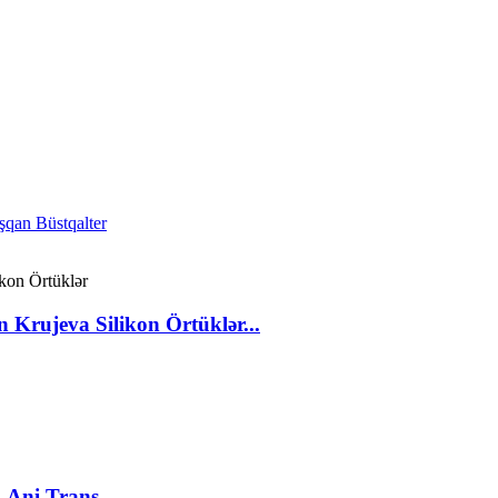
Krujeva Silikon Örtüklər...
 Ani Trans...