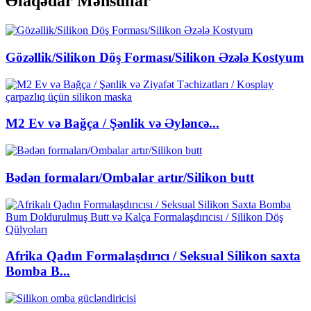
Əlaqədar Məhsullar
Gözəllik/Silikon Döş Forması/Silikon Əzələ Kostyum
M2 Ev və Bağça / Şənlik və Əyləncə...
Bədən formaları/Ombalar artır/Silikon butt
Afrika Qadın Formalaşdırıcı / Seksual Silikon saxta
Bomba B...