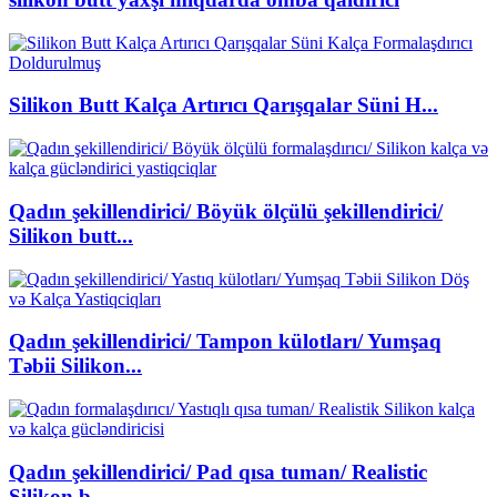
Silikon Butt Kalça Artırıcı Qarışqalar Süni H...
Qadın şekillendirici/ Böyük ölçülü şekillendirici/
Silikon butt...
Qadın şekillendirici/ Tampon külotları/ Yumşaq
Təbii Silikon...
Qadın şekillendirici/ Pad qısa tuman/ Realistic
Silikon b...