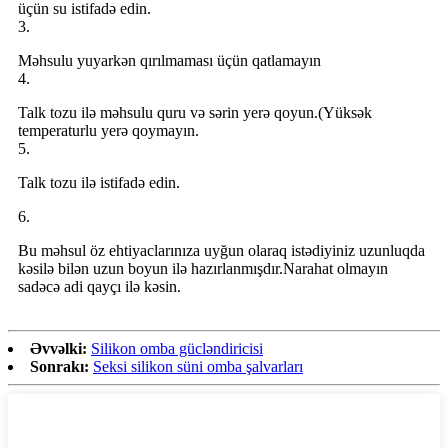
üçün su istifadə edin.
3.
Məhsulu yuyarkən qırılmaması üçün qatlamayın
4.
Talk tozu ilə məhsulu quru və sərin yerə qoyun.(Yüksək
temperaturlu yerə qoymayın.
5.
Talk tozu ilə istifadə edin.
6.
Bu məhsul öz ehtiyaclarınıza uyğun olaraq istədiyiniz uzunluqda
kəsilə bilən uzun boyun ilə hazırlanmışdır.Narahat olmayın
sadəcə adi qayçı ilə kəsin.
Əvvəlki:
Silikon omba gücləndiricisi
Sonrakı:
Seksi silikon süni omba şalvarları