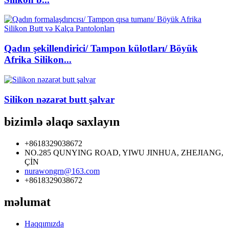
Qadın şekillendirici/ Tampon külotları/ Böyük
Afrika Silikon...
Silikon nəzarət butt şalvar
bizimlə əlaqə saxlayın
+8618329038672
NO.285 QUNYING ROAD, YIWU JINHUA, ZHEJIANG,
ÇİN
nurawongrn@163.com
+8618329038672
məlumat
Haqqımızda