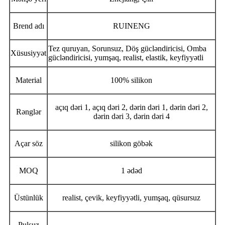
Brend adı
RUINENG
Tez quruyan, Sorunsuz, Döş gücləndiricisi, Omba
Xüsusiyyət
gücləndiricisi, yumşaq, realist, elastik, keyfiyyətli
Material
100% silikon
açıq dəri 1, açıq dəri 2, dərin dəri 1, dərin dəri 2,
Rənglər
dərin dəri 3, dərin dəri 4
Açar söz
silikon göbək
MOQ
1 ədəd
Üstünlük
realist, çevik, keyfiyyətli, yumşaq, qüsursuz
Pulsuz