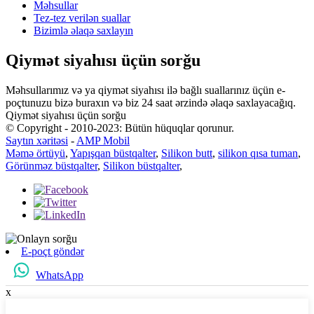
Məhsullar
Tez-tez verilən suallar
Bizimlə əlaqə saxlayın
Qiymət siyahısı üçün sorğu
Məhsullarımız və ya qiymət siyahısı ilə bağlı suallarınız üçün e-
poçtunuzu bizə buraxın və biz 24 saat ərzində əlaqə saxlayacağıq.
Qiymət siyahısı üçün sorğu
© Copyright - 2010-2023: Bütün hüquqlar qorunur.
Saytın xəritəsi
-
AMP Mobil
Məmə örtüyü
,
Yapışqan büstqalter
,
Silikon butt
,
silikon qısa tuman
,
Görünməz büstqalter
,
Silikon büstqalter
,
E-poçt göndər
WhatsApp
x