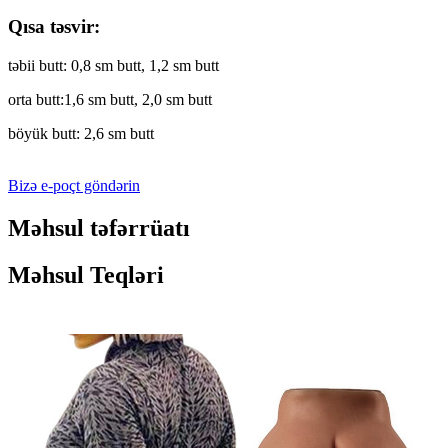
Qısa təsvir:
təbii butt: 0,8 sm butt, 1,2 sm butt
orta butt:1,6 sm butt, 2,0 sm butt
böyük butt: 2,6 sm butt
Bizə e-poçt göndərin
Məhsul təfərrüatı
Məhsul Teqləri