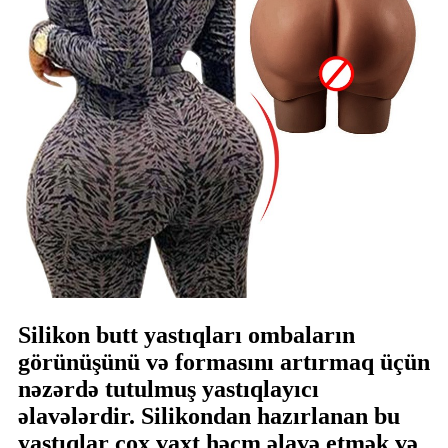
Silikon butt yastıqları ombaların
görünüşünü və formasını artırmaq üçün
nəzərdə tutulmuş yastıqlayıcı
əlavələrdir. Silikondan hazırlanan bu
yastıqlar çox vaxt həcm əlavə etmək və