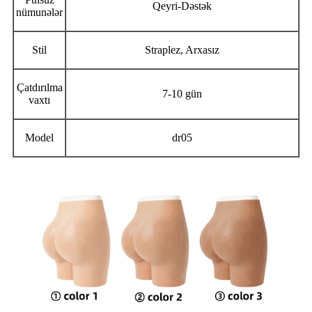
Qeyri-Dəstək
nümunələr
Stil
Straplez, Arxasız
Çatdırılma
7-10 gün
vaxtı
Model
dr05