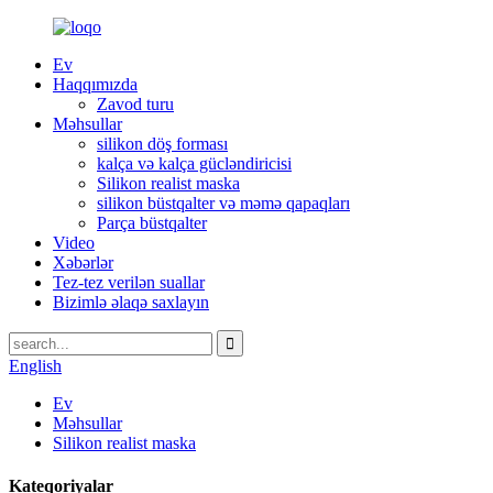
Ev
Haqqımızda
Zavod turu
Məhsullar
silikon döş forması
kalça və kalça gücləndiricisi
Silikon realist maska
silikon büstqalter və məmə qapaqları
Parça büstqalter
Video
Xəbərlər
Tez-tez verilən suallar
Bizimlə əlaqə saxlayın
English
Ev
Məhsullar
Silikon realist maska
Kateqoriyalar