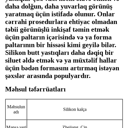
daha dolğun, daha yuvarlaq görünüş
yaratmaq üçün istifadə olunur. Onlar
cərrahi prosedurlara ehtiyac olmadan
təbii görünüşlü inkişaf təmin etmək
üçün paltarın içərisində və ya forma
paltarının bir hissəsi kimi geyilə bilər.
Silikon butt yastıqları daha dəqiq bir
siluet əldə etmək və ya müxtəlif hallar
üçün bədən formasını artırmaq istəyən
şəxslər arasında populyardır.
Məhsul təfərrüatları
Məhsulun
Silikon kalça
adı
Mənşə yeri
Zhejiang, Çin