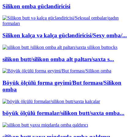
Silikon omba gücləndiricisi
Silikon kalça və kalça gücləndiricisi/Sexy omba/...
silikon butt/silikon omba alt paltarı/saxta s...
Böyük ölçülü forma geyimi/But forması/Silikon
omba
böyük ölçülü formalar/silikon butt/saxta omba...
silikon butt yaxşı miqdarda omba qaldırıcı