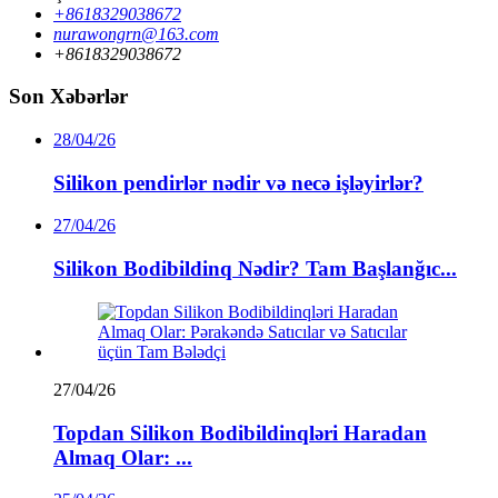
+8618329038672
nurawongrn@163.com
+8618329038672
Son Xəbərlər
28/04/26
Silikon pendirlər nədir və necə işləyirlər?
27/04/26
Silikon Bodibildinq Nədir? Tam Başlanğıc...
27/04/26
Topdan Silikon Bodibildinqləri Haradan
Almaq Olar: ...