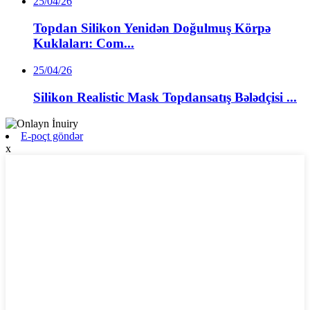
25/04/26
Topdan Silikon Yenidən Doğulmuş Körpə
Kuklaları: Com...
25/04/26
Silikon Realistic Mask Topdansatış Bələdçisi ...
E-poçt göndər
x