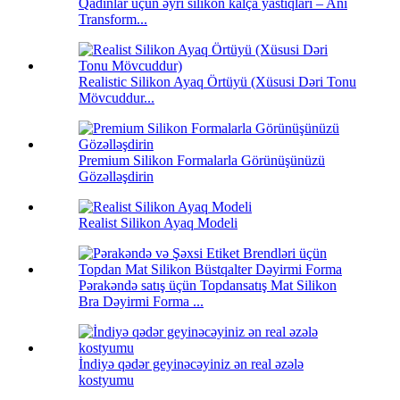
Qadınlar üçün əyri silikon kalça yastıqları – Ani
Transform...
Realistic Silikon Ayaq Örtüyü (Xüsusi Dəri Tonu
Mövcuddur...
Premium Silikon Formalarla Görünüşünüzü
Gözəlləşdirin
Realist Silikon Ayaq Modeli
Pərakəndə satış üçün Topdansatış Mat Silikon
Bra Dəyirmi Forma ...
İndiyə qədər geyinəcəyiniz ən real əzələ
kostyumu