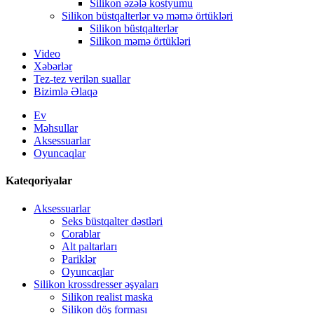
Silikon əzələ kostyumu
Silikon büstqalterlər və məmə örtükləri
Silikon büstqalterlər
Silikon məmə örtükləri
Video
Xəbərlər
Tez-tez verilən suallar
Bizimlə Əlaqə
Ev
Məhsullar
Aksessuarlar
Oyuncaqlar
Kateqoriyalar
Aksessuarlar
Seks büstqalter dəstləri
Corablar
Alt paltarları
Pariklər
Oyuncaqlar
Silikon krossdresser əşyaları
Silikon realist maska
Silikon döş forması