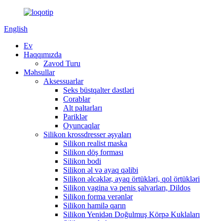
English
Ev
Haqqımızda
Zavod Turu
Məhsullar
Aksessuarlar
Seks büstqalter dəstləri
Corablar
Alt paltarları
Pariklər
Oyuncaqlar
Silikon krossdresser əşyaları
Silikon realist maska
Silikon döş forması
Silikon bodi
Silikon əl və ayaq qəlibi
Silikon əlcəklər, ayaq örtükləri, qol örtükləri
Silikon vagina və penis şalvarları, Dildos
Silikon forma verənlər
Silikon hamilə qarın
Silikon Yenidən Doğulmuş Körpə Kuklaları