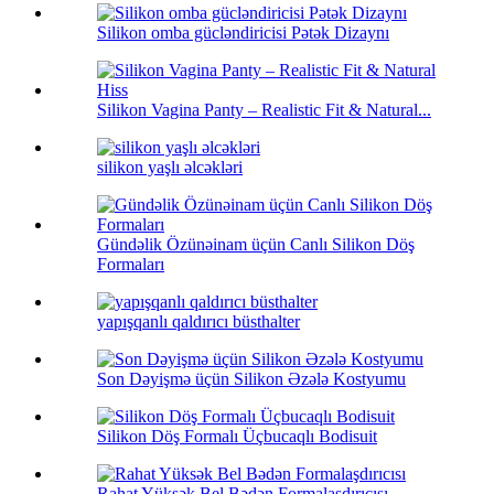
Silikon omba gücləndiricisi Pətək Dizaynı
Silikon Vagina Panty – Realistic Fit & Natural...
silikon yaşlı əlcəkləri
Gündəlik Özünəinam üçün Canlı Silikon Döş
Formaları
yapışqanlı qaldırıcı büsthalter
Son Dəyişmə üçün Silikon Əzələ Kostyumu
Silikon Döş Formalı Üçbucaqlı Bodisuit
Rahat Yüksək Bel Bədən Formalaşdırıcısı