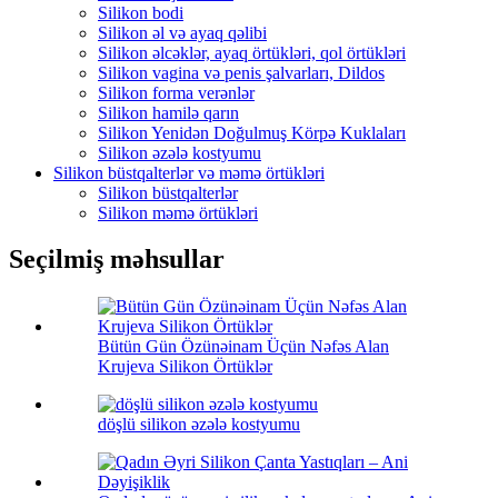
Silikon bodi
Silikon əl və ayaq qəlibi
Silikon əlcəklər, ayaq örtükləri, qol örtükləri
Silikon vagina və penis şalvarları, Dildos
Silikon forma verənlər
Silikon hamilə qarın
Silikon Yenidən Doğulmuş Körpə Kuklaları
Silikon əzələ kostyumu
Silikon büstqalterlər və məmə örtükləri
Silikon büstqalterlər
Silikon məmə örtükləri
Seçilmiş məhsullar
Bütün Gün Özünəinam Üçün Nəfəs Alan
Krujeva Silikon Örtüklər
döşlü silikon əzələ kostyumu