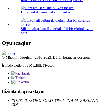
Ultra realist xüsusi silikon maska
Silikon alt paltarı ilə dərhal təbii bir görünüş əldə
edin
Oyuncaqlar
© Müəllif hüquqları - 2010-2023: Bütün hüquqlar qorunur.
İstifadə şərtləri və Məxfilik Siyasəti
Bizimlə əlaqə saxlayın
NO.285 QUNYING ROAD, YIWU JINHUA, ZHEJIANG,
ÇİN